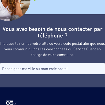
Vous avez besoin de nous contacter par
téléphone ?
Indiquez le nom de votre ville ou votre code postal afin que nous
vous communiquions les coordonnées du Service Client en
charge de votre commune.
Recherche de commune, tapez dans le champ puis sélectionnez d
aucune commune