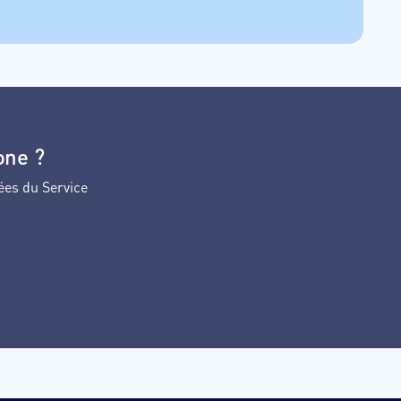
one ?
ées du Service
ans la liste.