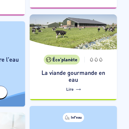
nir des
re l'eau
taminants
Éco’planète
, ce qui la
La viande gourmande en
eau
aite pour
 remplir le
Lire
 d'eau.
Inf'eau
BRAVO !