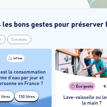
 les bons gestes pour préserver 
r
Entretien
Inf'eau
BRAVO
 est la consommation
, en France la consommation
ne d'eau par jour et
ne d'eau par jour et par
ersonne en France ?
d à 150 litres dont
personne
Éco’geste
 60 % pour la douche et les
 litres
150 litres
Lave-vaisselle ou la
.
toilettes
la main ?