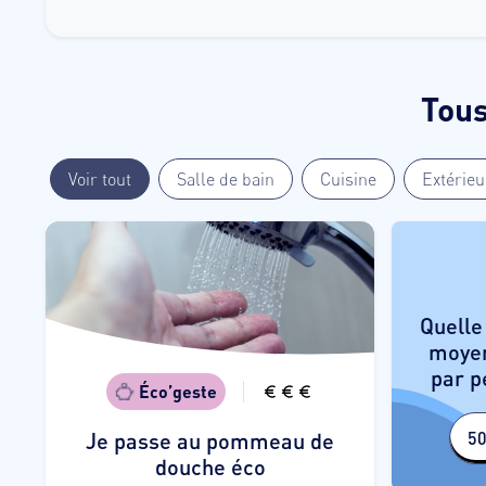
Tous
Voir tout
Salle de bain
Cuisine
Extérieu
Quelle
En effet
moyen
moyen
par p
correspon
Éco’geste
plus de
Je passe au pommeau de
50
douche éco