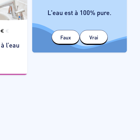
minéraux
L'eau contient des
L'eau est à 100% pure.
comme le calcium,
essentiels
magnésium, et des oligo-éléments
comme le fer et le cuivre,
Faux
Vrai
indispensables pour le corps.
à l’eau