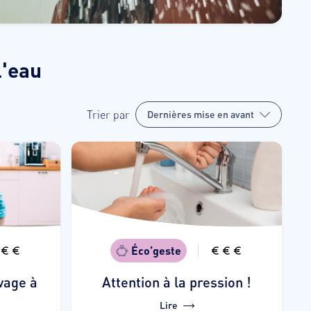
l'eau
Trier par
Dernières mise en avant
Éco’geste
vage à
Attention à la pression !
Lire